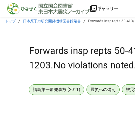
本文に飛ぶ
ギャラリー
トップ
日本原子力研究開発機構図書館蔵書
Forwards insp repts 50-413/
Forwards insp repts 50-
1203.No violations noted
福島第一原発事故 (2011)
震災への備え
被災