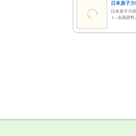
日本原子力
日本原子力研
ト、会議資料、