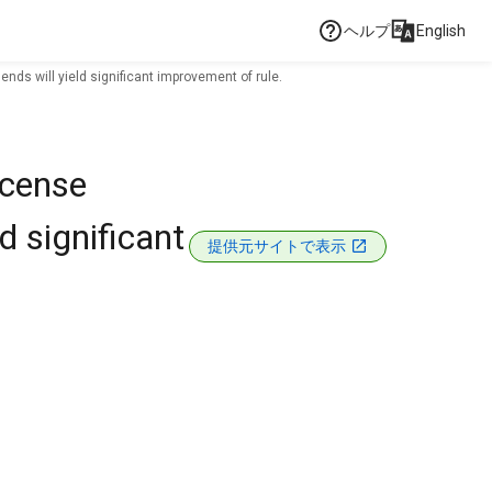
ヘルプ
English
 will yield significant improvement of rule.
icense
 significant
提供元サイトで表示