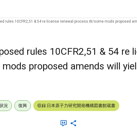
d rules 10CFR2,51 & 54 re license renewal process.W/some mods proposed amends
osed rules 10CFR2,51 & 54 re l
ods proposed amends will yield
状況
復興
収録:日本原子力研究開発機構図書館蔵書