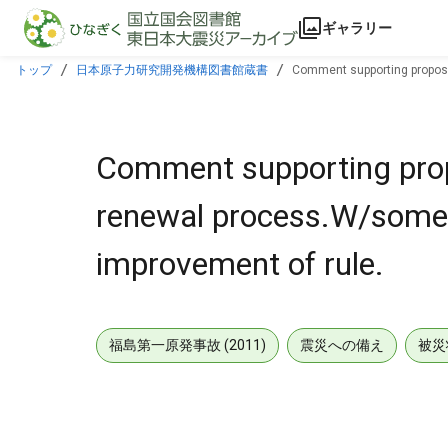
本文に飛ぶ
ギャラリー
トップ
日本原子力研究開発機構図書館蔵書
Comment supporting propose
Comment supporting prop
renewal process.W/some m
improvement of rule.
福島第一原発事故 (2011)
震災への備え
被災