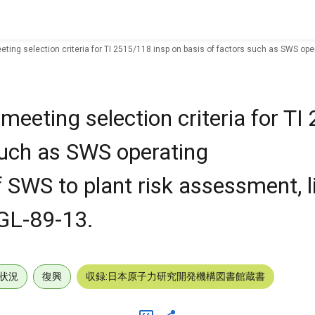
eeting selection criteria for TI 2515/118 insp on basis of factors such as SWS op
 meeting selection criteria for T
 such as SWS operating
f SWS to plant risk assessment, 
 GL-89-13.
状況
復興
収録:日本原子力研究開発機構図書館蔵書