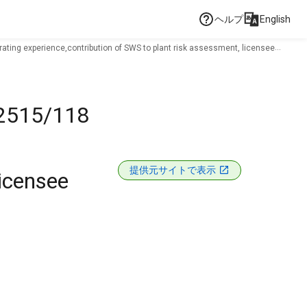
ヘルプ
English
erating experience,contribution of SWS to plant risk assessment, licensee
I 2515/118
提供元サイトで表示
licensee