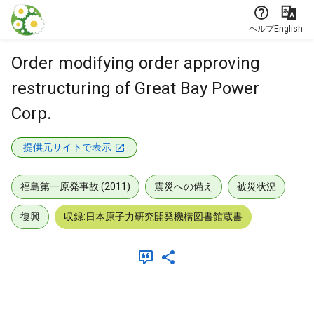
本文に飛ぶ
ヘルプ
English
Order modifying order approving
restructuring of Great Bay Power
Corp.
提供元サイトで表示
福島第一原発事故 (2011)
震災への備え
被災状況
復興
収録:日本原子力研究開発機構図書館蔵書