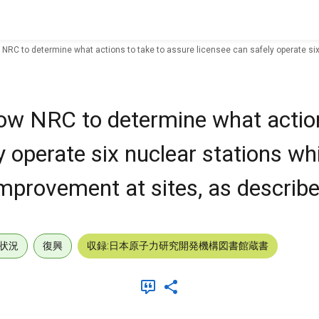
ow NRC to determine what actions to take to assure licensee can safely operate s
llow NRC to determine what actio
y operate six nuclear stations whi
mprovement at sites, as describe
状況
復興
収録:日本原子力研究開発機構図書館蔵書