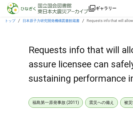
本文に飛ぶ
ギャラリー
トップ
日本原子力研究開発機構図書館蔵書
Requests info that will all
described.
Requests info that will a
assure licensee can safel
sustaining performance i
福島第一原発事故 (2011)
震災への備え
被災