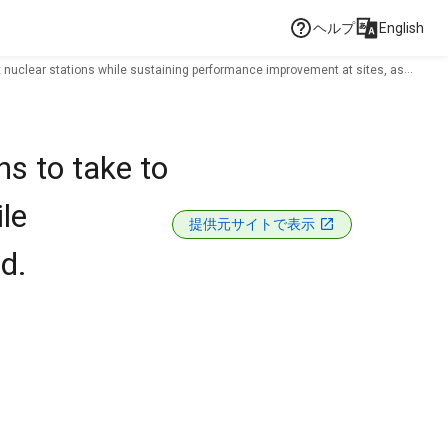
ヘルプ
English
ix nuclear stations while sustaining performance improvement at sites, as
ns to take to
le
提供元サイトで表示
d.