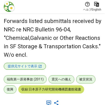
本文に飛ぶ
ヘルプ
English
Forwards listed submittals received by
NRC re NRC Bulletin 96-04,
"Chemical,Galvanic or Other Reactions
in SF Storage & Transportation Casks."
W/o encl.
提供元サイトで表示
福島第一原発事故 (2011)
震災への備え
被災状況
復興
収録:日本原子力研究開発機構図書館蔵書