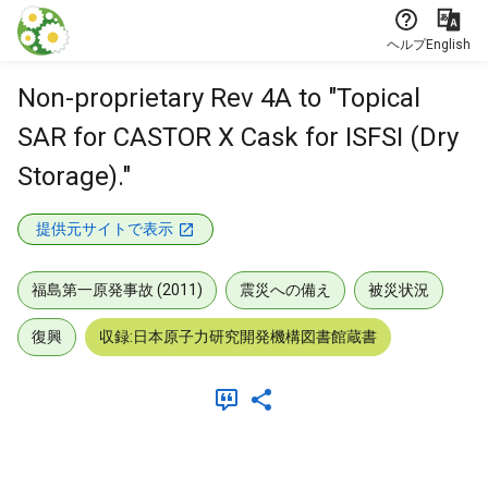
本文に飛ぶ
ヘルプ
English
Non-proprietary Rev 4A to "Topical
SAR for CASTOR X Cask for ISFSI (Dry
Storage)."
提供元サイトで表示
福島第一原発事故 (2011)
震災への備え
被災状況
復興
収録:日本原子力研究開発機構図書館蔵書