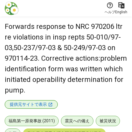
本文に飛ぶ
ヘルプ
English
Forwards response to NRC 970206 ltr
re violations in insp repts 50-010/97-
03,50-237/97-03 & 50-249/97-03 on
970114-23. Corrective actions:problem
identification form was written which
initiated operability determination for
pump.
提供元サイトで表示
福島第一原発事故 (2011)
震災への備え
被災状況