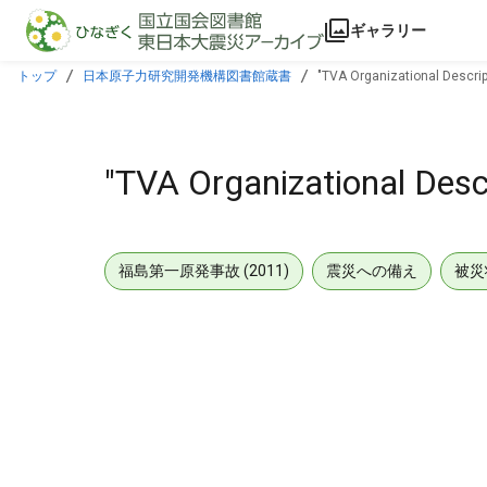
本文に飛ぶ
ギャラリー
トップ
日本原子力研究開発機構図書館蔵書
"TVA Organizational Descrip
"TVA Organizational Descr
福島第一原発事故 (2011)
震災への備え
被災
メタデータ