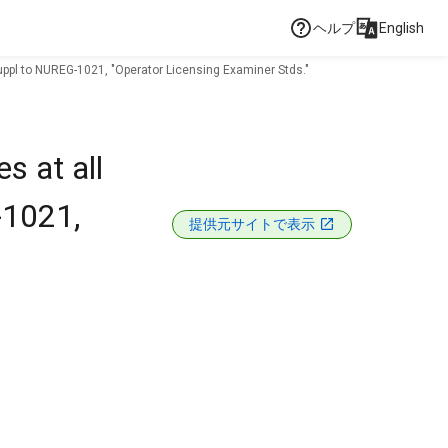
ヘルプ
English
 suppl to NUREG-1021, "Operator Licensing Examiner Stds."
s at all
-1021,
提供元サイトで表示