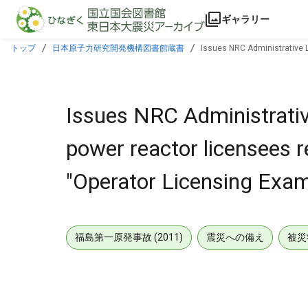
本文に飛ぶ
ギャラリー
トップ
日本原子力研究開発機構図書館蔵書
Issues NRC Administrative Lt
Issues NRC Administrative 
power reactor licensees r
"Operator Licensing Exam
福島第一原発事故 (2011)
震災への備え
被災