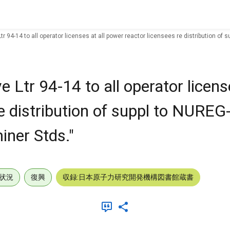
r 94-14 to all operator licenses at all power reactor licensees re distribution of
Ltr 94-14 to all operator license
e distribution of suppl to NUREG
iner Stds."
状況
復興
収録:日本原子力研究開発機構図書館蔵書