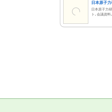
日本原子力
日本原子力研
ト、会議資料、