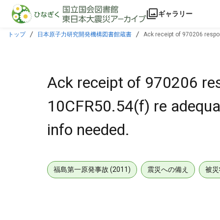
本文に飛ぶ
ギャラリー
トップ
日本原子力研究開発機構図書館蔵書
Ack receipt of 970206 respon
Ack receipt of 970206 re
10CFR50.54(f) re adequacy
info needed.
福島第一原発事故 (2011)
震災への備え
被災