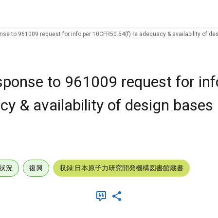
se to 961009 request for info per 10CFR50.54(f) re adequacy & availability of de
sponse to 961009 request for inf
 & availability of design bases 
状況
復興
収録:日本原子力研究開発機構図書館蔵書