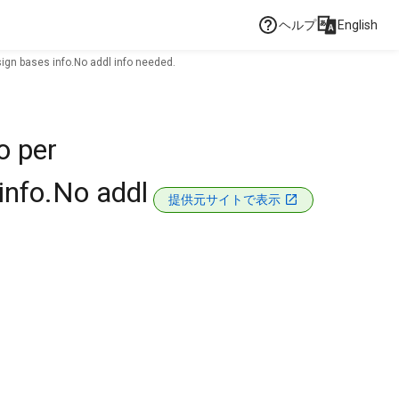
ヘルプ
English
sign bases info.No addl info needed.
o per
info.No addl
提供元サイトで表示