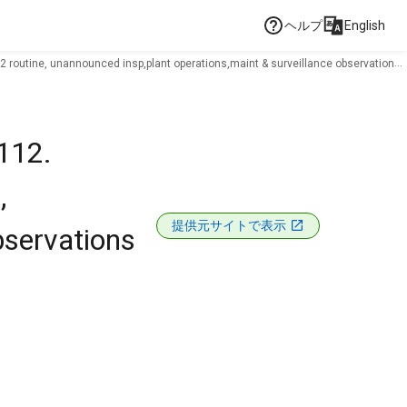
ヘルプ
English
2 routine, unannounced insp,plant operations,maint & surveillance observations
112.
,
提供元サイトで表示
bservations