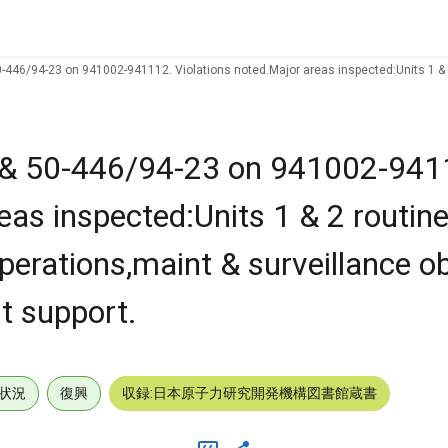
0-446/94-23 on 941002-941112. Violations noted.Major areas inspected:Units 1 & 
 & 50-446/94-23 on 941002-941
eas inspected:Units 1 & 2 routine
perations,maint & surveillance o
nt support.
状況
復興
収録:日本原子力研究開発機構図書館蔵書