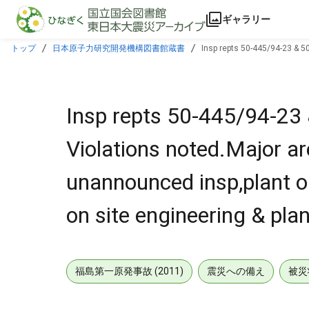
本文に飛ぶ
ギャラリー
トップ
日本原子力研究開発機構図書館蔵書
Insp repts 50-445/94-23 & 5
on site engineering & plant support.
Insp repts 50-445/94-23
Violations noted.Major ar
unannounced insp,plant o
on site engineering & pla
福島第一原発事故 (2011)
震災への備え
被災