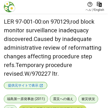
本文に飛ぶ
ヘルプ
English
LER 97-001-00:on 970129,rod block
monitor surveillance inadequacy
discovered.Caused by inadequate
administrative review of reformatting
changes affecting procedure step
refs.Temporary procedure
revised.W/970227 ltr.
提供元サイトで表示
福島第一原発事故 (2011)
震災への備え
被災状況