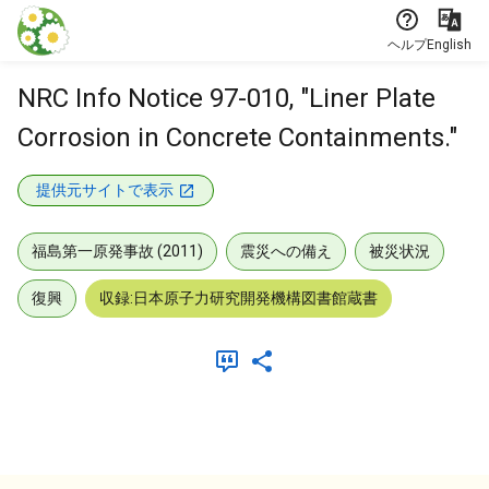
本文に飛ぶ
ヘルプ
English
NRC Info Notice 97-010, "Liner Plate
Corrosion in Concrete Containments."
提供元サイトで表示
福島第一原発事故 (2011)
震災への備え
被災状況
復興
収録:日本原子力研究開発機構図書館蔵書
メタデータ