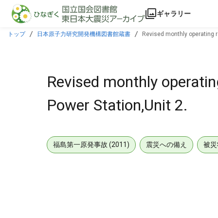
本文に飛ぶ
ギャラリー
トップ
日本原子力研究開発機構図書館蔵書
Revised monthly operating re
Revised monthly operating
Power Station,Unit 2.
福島第一原発事故 (2011)
震災への備え
被災