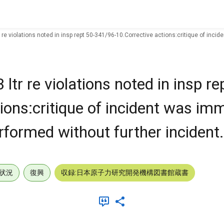
e violations noted in insp rept 50-341/96-10.Corrective actions:critique of incid
r re violations noted in insp re
ons:critique of incident was im
rformed without further incident.
状況
復興
収録:日本原子力研究開発機構図書館蔵書