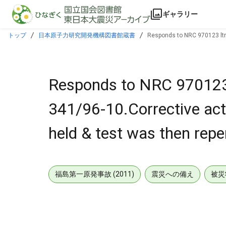
本文に飛ぶ
ギャラリー
トップ
日本原子力研究開発機構図書館蔵書
Responds to NRC 970123 ltr r
Responds to NRC 970123 lt
341/96-10.Corrective acti
held & test was then repe
福島第一原発事故 (2011)
震災への備え
被災