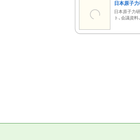
日本原子力
日本原子力研
ト、会議資料、