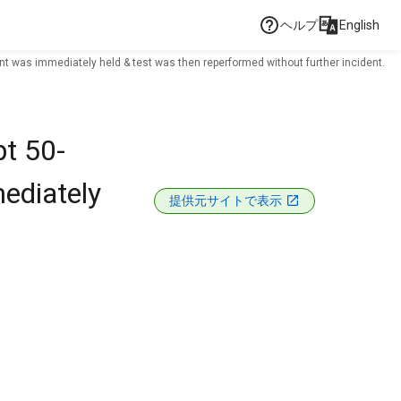
ヘルプ
English
ent was immediately held & test was then reperformed without further incident.
pt 50-
mediately
提供元サイトで表示