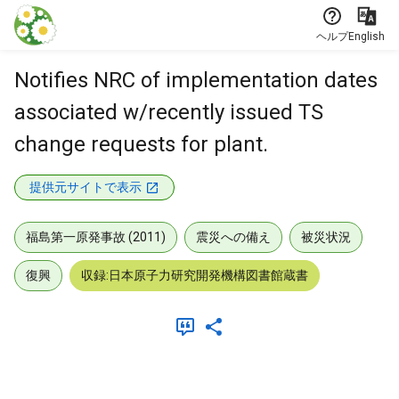
本文に飛ぶ
ヘルプ
English
Notifies NRC of implementation dates
associated w/recently issued TS
change requests for plant.
提供元サイトで表示
福島第一原発事故 (2011)
震災への備え
被災状況
復興
収録:日本原子力研究開発機構図書館蔵書