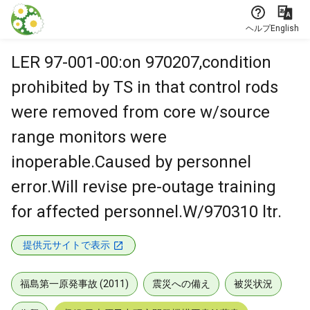
本文に飛ぶ
ヘルプ
English
LER 97-001-00:on 970207,condition
prohibited by TS in that control rods
were removed from core w/source
range monitors were
inoperable.Caused by personnel
error.Will revise pre-outage training
for affected personnel.W/970310 ltr.
提供元サイトで表示
福島第一原発事故 (2011)
震災への備え
被災状況