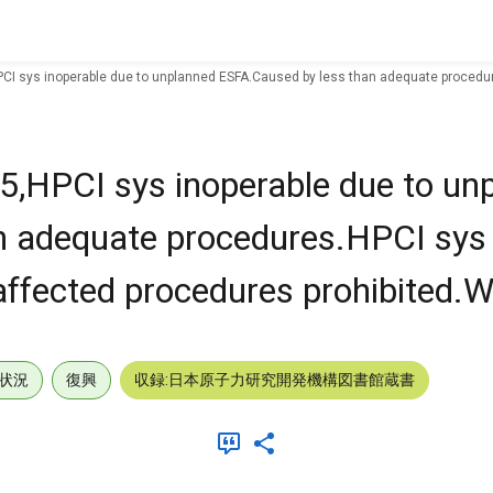
CI sys inoperable due to unplanned ESFA.Caused by less than adequate procedure
,HPCI sys inoperable due to un
 adequate procedures.HPCI sys 
affected procedures prohibited.W
状況
復興
収録:日本原子力研究開発機構図書館蔵書