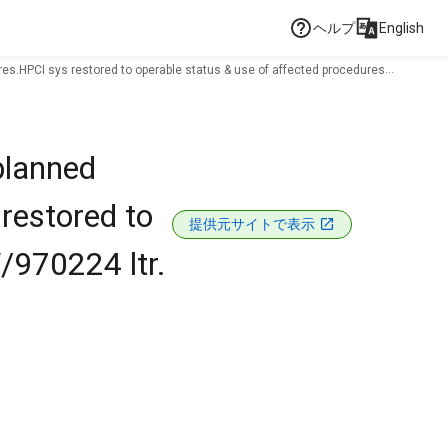
ヘルプ
English
s.HPCI sys restored to operable status & use of affected procedures
planned
restored to
提供元サイトで表示
/970224 ltr.