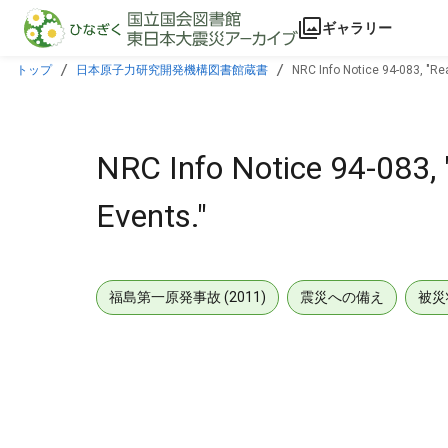
本文に飛ぶ
ギャラリー
トップ
日本原子力研究開発機構図書館蔵書
NRC Info Notice 94-083, "Re
NRC Info Notice 94-083, 
Events."
福島第一原発事故 (2011)
震災への備え
被災