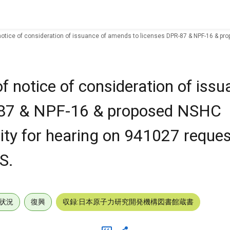
notice of consideration of issuance of amends to licenses DPR-87 & NPF-16 & pr
f notice of consideration of issu
-87 & NPF-16 & proposed NSHC
ity for hearing on 941027 reques
S.
状況
復興
収録:日本原子力研究開発機構図書館蔵書