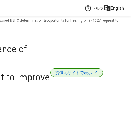
ヘルプ
English
oposed NSHC determination & opportunity for hearing on 941027 request to
ance of
提供元サイトで表示
t to improve