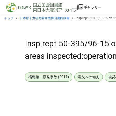
本文に飛ぶ
ギャラリー
トップ
日本原子力研究開発機構図書館蔵書
Insp rept 50-395/96-15 on 9
Insp rept 50-395/96-15 
areas inspected:operatio
福島第一原発事故 (2011)
震災への備え
被災