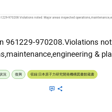
61229-970208.Violations noted. Major areas inspected:operations,maintenance,en
on 961229-970208.Violations not
ns,maintenance,engineering & pla
状況
復興
収録:日本原子力研究開発機構図書館蔵書