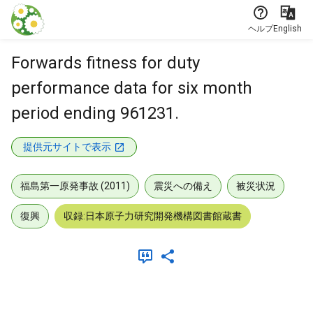
本文に飛ぶ
ヘルプ
English
Forwards fitness for duty
performance data for six month
period ending 961231.
提供元サイトで表示
福島第一原発事故 (2011)
震災への備え
被災状況
復興
収録:日本原子力研究開発機構図書館蔵書