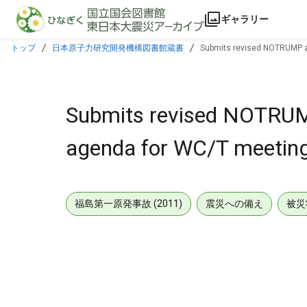
本文に飛ぶ
ギャラリー
トップ
日本原子力研究開発機構図書館蔵書
Submits revised NOTRUMP a
Submits revised NOTRUM
agenda for WC/T meetin
福島第一原発事故 (2011)
震災への備え
被災