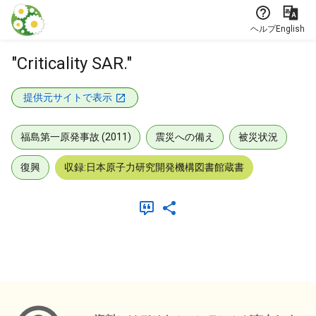
本文に飛ぶ
ヘルプ
English
"Criticality SAR."
提供元サイトで表示
福島第一原発事故 (2011)
震災への備え
被災状況
復興
収録:日本原子力研究開発機構図書館蔵書
メタデータ