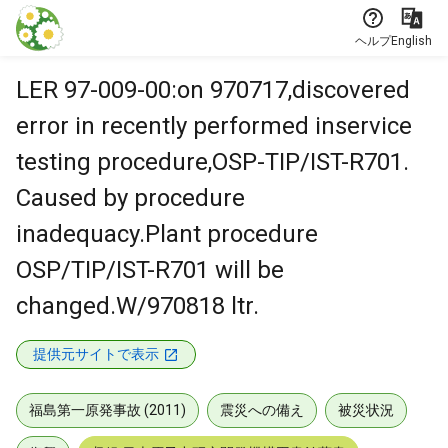
本文に飛ぶ
ヘルプ
English
LER 97-009-00:on 970717,discovered
error in recently performed inservice
testing procedure,OSP-TIP/IST-R701.
Caused by procedure
inadequacy.Plant procedure
OSP/TIP/IST-R701 will be
changed.W/970818 ltr.
提供元サイトで表示
福島第一原発事故 (2011)
震災への備え
被災状況