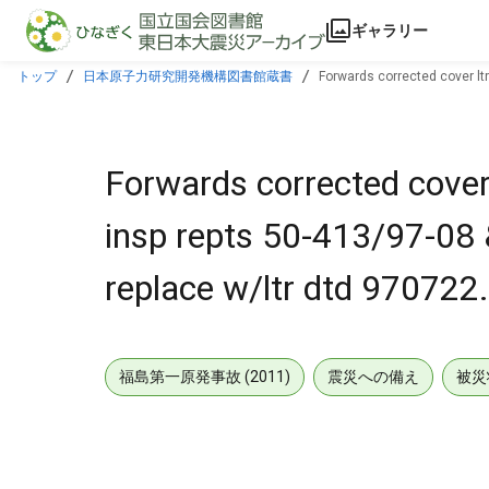
本文に飛ぶ
ギャラリー
トップ
日本原子力研究開発機構図書館蔵書
Forwards corrected cover ltr
Forwards corrected cover 
insp repts 50-413/97-08
replace w/ltr dtd 970722.
福島第一原発事故 (2011)
震災への備え
被災