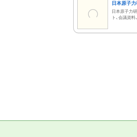
日本原子力
日本原子力研
ト、会議資料、