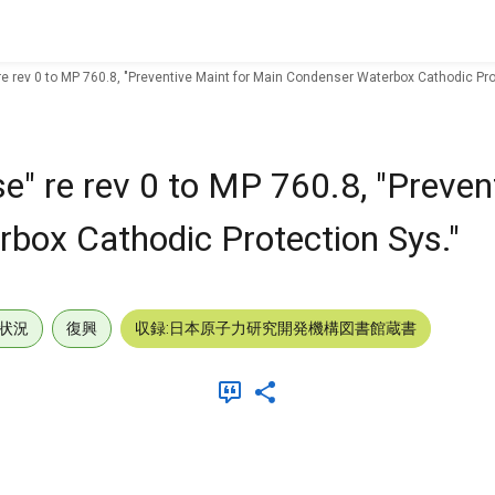
 re rev 0 to MP 760.8, "Preventive Maint for Main Condenser Waterbox Cathodic Pro
se" re rev 0 to MP 760.8, "Preven
box Cathodic Protection Sys."
状況
復興
収録:日本原子力研究開発機構図書館蔵書