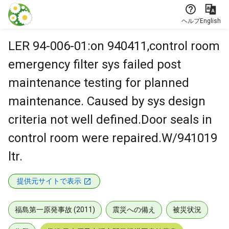
本文に飛ぶ
ヘルプ
English
LER 94-006-01:on 940411,control room
emergency filter sys failed post
maintenance testing for planned
maintenance. Caused by sys design
criteria not well defined.Door seals in
control room were repaired.W/941019
ltr.
提供元サイトで表示
福島第一原発事故 (2011)
震災への備え
被災状況