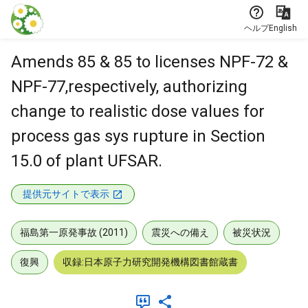
本文に飛ぶ
ヘルプ
English
Amends 85 & 85 to licenses NPF-72 &
NPF-77,respectively, authorizing
change to realistic dose values for
process gas sys rupture in Section
15.0 of plant UFSAR.
提供元サイトで表示
福島第一原発事故 (2011)
震災への備え
被災状況
復興
収録:日本原子力研究開発機構図書館蔵書