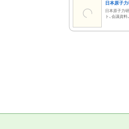
日本原子力
日本原子力研
ト、会議資料、