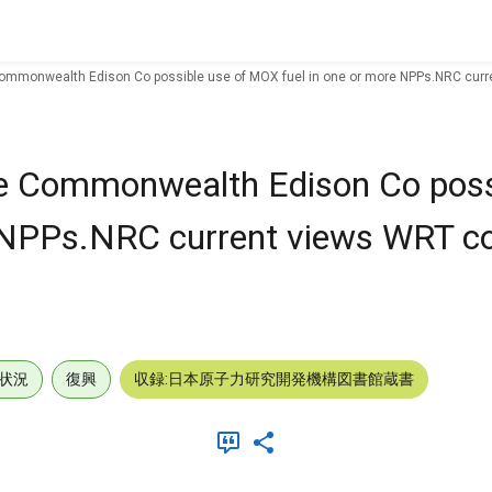
Commonwealth Edison Co possible use of MOX fuel in one or more NPPs.NRC cur
re Commonwealth Edison Co poss
 NPPs.NRC current views WRT c
状況
復興
収録:日本原子力研究開発機構図書館蔵書