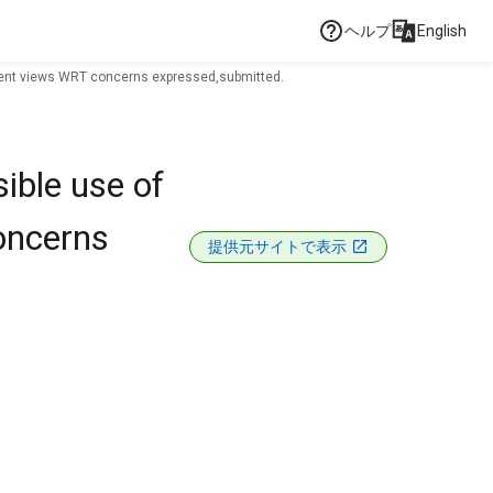
ヘルプ
English
rent views WRT concerns expressed,submitted.
ible use of
oncerns
提供元サイトで表示