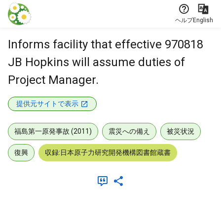
本文に飛ぶ
ヘルプ
English
Informs facility that effective 970818
JB Hopkins will assume duties of
Project Manager.
提供元サイトで表示
福島第一原発事故 (2011)
震災への備え
被災状況
復興
収録:日本原子力研究開発機構図書館蔵書