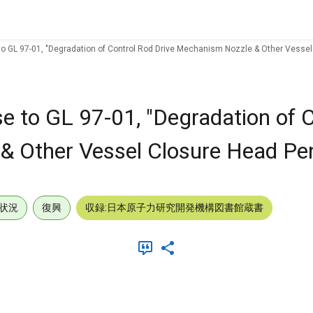
o GL 97-01, "Degradation of Control Rod Drive Mechanism Nozzle & Other Vessel
e to GL 97-01, "Degradation of 
 Other Vessel Closure Head Pen
状況
復興
収録:日本原子力研究開発機構図書館蔵書