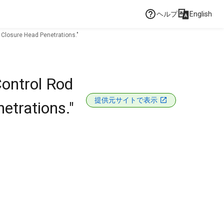
ヘルプ
English
 Closure Head Penetrations."
Control Rod
提供元サイトで表示
etrations."