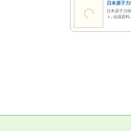
日本原子力
日本原子力研
ト、会議資料、