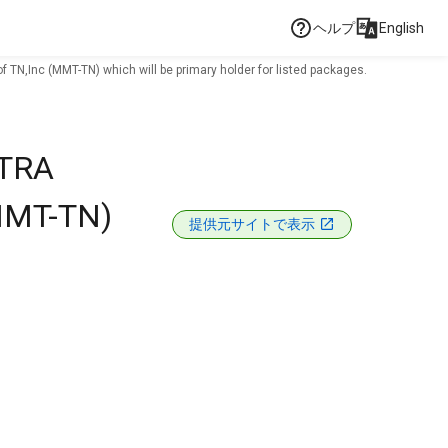
ヘルプ
English
TN,Inc (MMT-TN) which will be primary holder for listed packages.
CTRA
(MMT-TN)
提供元サイトで表示