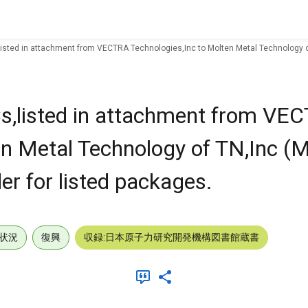
isted in attachment from VECTRA Technologies,Inc to Molten Metal Technology of 
Cs,listed in attachment from VE
ten Metal Technology of TN,Inc 
er for listed packages.
状況
復興
収録:日本原子力研究開発機構図書館蔵書