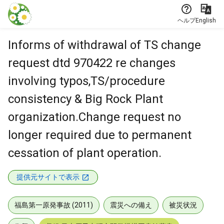
本文に飛ぶ
ヘルプ
English
Informs of withdrawal of TS change
request dtd 970422 re changes
involving typos,TS/procedure
consistency & Big Rock Plant
organization.Change request no
longer required due to permanent
cessation of plant operation.
提供元サイトで表示
福島第一原発事故 (2011)
震災への備え
被災状況