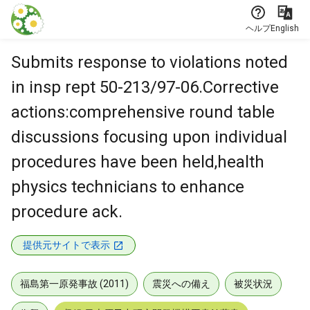
本文に飛ぶ
ヘルプ
English
Submits response to violations noted
in insp rept 50-213/97-06.Corrective
actions:comprehensive round table
discussions focusing upon individual
procedures have been held,health
physics technicians to enhance
procedure ack.
提供元サイトで表示
福島第一原発事故 (2011)
震災への備え
被災状況