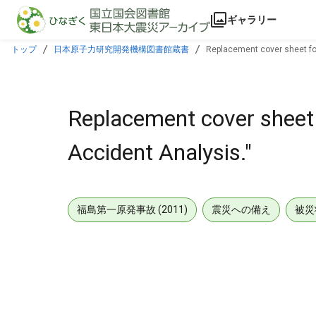
本文に飛ぶ
ギャラリー
トップ
日本原子力研究開発機構図書館蔵書
Replacement cover sheet for
Replacement cover sheet 
Accident Analysis."
福島第一原発事故 (2011)
震災への備え
被災