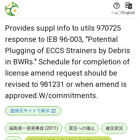
本文に飛ぶ
ヘルプ
English
Provides suppl info to utils 970725
response to IEB 96-003, "Potential
Plugging of ECCS Strainers by Debris
in BWRs." Schedule for completion of
license amend request should be
revised to 981231 or when amend is
approved.W/commitments.
提供元サイトで表示
福島第一原発事故 (2011)
震災への備え
被災状況