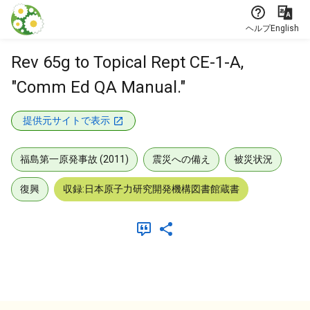
本文に飛ぶ
ヘルプ
English
Rev 65g to Topical Rept CE-1-A,
"Comm Ed QA Manual."
提供元サイトで表示
福島第一原発事故 (2011)
震災への備え
被災状況
復興
収録:日本原子力研究開発機構図書館蔵書
メタデータ