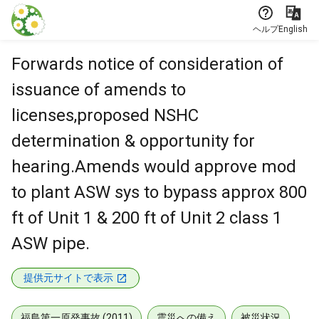
本文に飛ぶ
ヘルプ
English
Forwards notice of consideration of
issuance of amends to
licenses,proposed NSHC
determination & opportunity for
hearing.Amends would approve mod
to plant ASW sys to bypass approx 800
ft of Unit 1 & 200 ft of Unit 2 class 1
ASW pipe.
提供元サイトで表示
福島第一原発事故 (2011)
震災への備え
被災状況