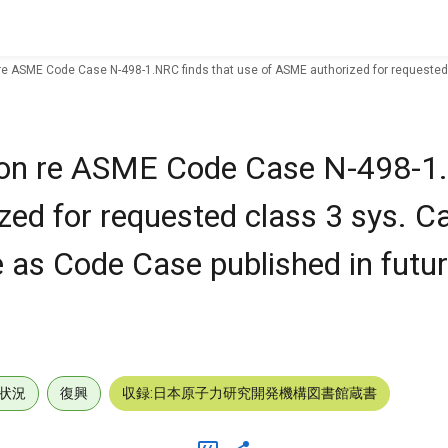
re ASME Code Case N-498-1.NRC finds that use of ASME authorized for requested 
ion re ASME Code Case N-498-1
zed for requested class 3 sys. C
e as Code Case published in futur
状況
復興
収録:日本原子力研究開発機構図書館蔵書