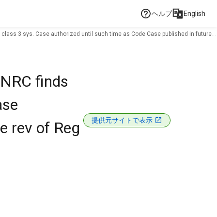
ヘルプ
English
class 3 sys. Case authorized until such time as Code Case published in future
.NRC finds
ase
提供元サイトで表示
e rev of Reg