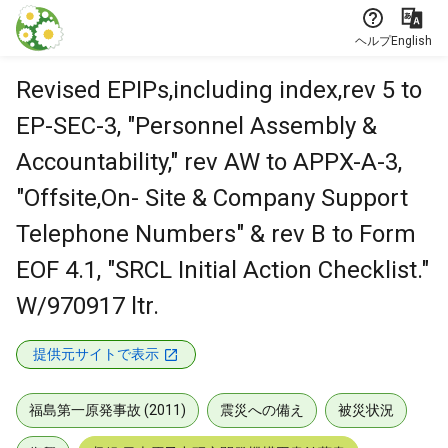
本文に飛ぶ
ヘルプ
English
Revised EPIPs,including index,rev 5 to
EP-SEC-3, "Personnel Assembly &
Accountability," rev AW to APPX-A-3,
"Offsite,On- Site & Company Support
Telephone Numbers" & rev B to Form
EOF 4.1, "SRCL Initial Action Checklist."
W/970917 ltr.
提供元サイトで表示
福島第一原発事故 (2011)
震災への備え
被災状況