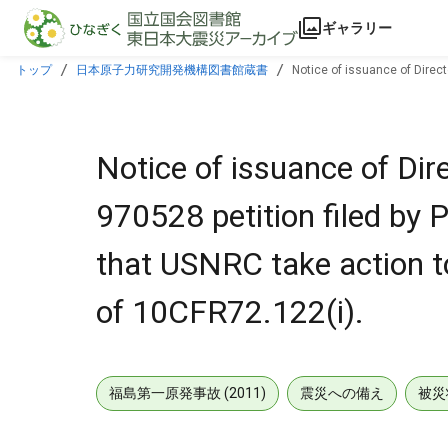
本文に飛ぶ
ギャラリー
トップ
日本原子力研究開発機構図書館蔵書
Notice of issuance of Direc
requirements of 10CFR72.122(i).
Notice of issuance of Di
970528 petition filed by 
that USNRC take action t
of 10CFR72.122(i).
福島第一原発事故 (2011)
震災への備え
被災