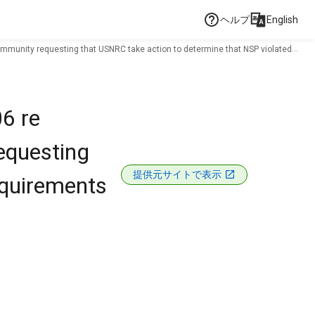
ヘルプ
English
 Community requesting that USNRC take action to determine that NSP violated
6 re
requesting
提供元サイトで表示
equirements