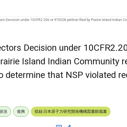
tors Decision under 10CFR2.206 re 970528 petition filed by Prairie Island Indian
rectors Decision under 10CFR2.20
Prairie Island Indian Community 
o determine that NSP violated r
状況
復興
収録:日本原子力研究開発機構図書館蔵書