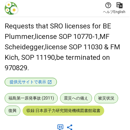
本文に飛ぶ
ヘルプ
English
Requests that SRO licenses for BE
Plummer,license SOP 10770-1,MF
Scheidegger,license SOP 11030 & FM
Kich, SOP 11190,be terminated on
970829.
提供元サイトで表示
福島第一原発事故 (2011)
震災への備え
被災状況
復興
収録:日本原子力研究開発機構図書館蔵書