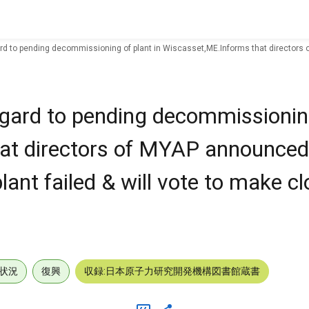
 to pending decommissioning of plant in Wiscasset,ME.Informs that directors of 
ard to pending decommissioning
at directors of MYAP announced
lant failed & will vote to make cl
状況
復興
収録:日本原子力研究開発機構図書館蔵書