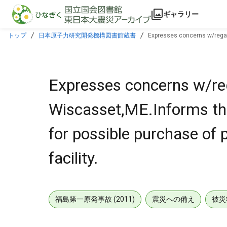
本文に飛ぶ
ギャラリー
トップ
日本原子力研究開発機構図書館蔵書
Expresses concerns w/regard
make closure of facility.
Expresses concerns w/reg
Wiscasset,ME.Informs th
for possible purchase of p
facility.
福島第一原発事故 (2011)
震災への備え
被災