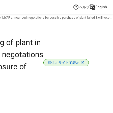
ヘルプ
English
MYAP announced negotations for possible purchase of plant failed & will vote to
 of plant in
 negotations
提供元サイトで表示
osure of