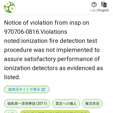
本文に飛ぶ
ヘルプ
English
Notice of violation from insp on
970706-0816.Violations
noted:ionization fire detection test
procedure was not implemented to
assure satisfactory performance of
ionization detectors as evidenced as
listed.
提供元サイトで表示
福島第一原発事故 (2011)
震災への備え
被災状況