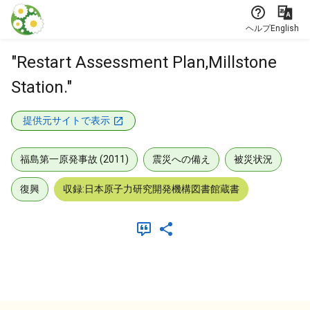
本文に飛ぶ
ヘルプ
English
"Restart Assessment Plan,Millstone
Station."
提供元サイトで表示
福島第一原発事故 (2011)
震災への備え
被災状況
復興
収録:日本原子力研究開発機構図書館蔵書
メタデータ