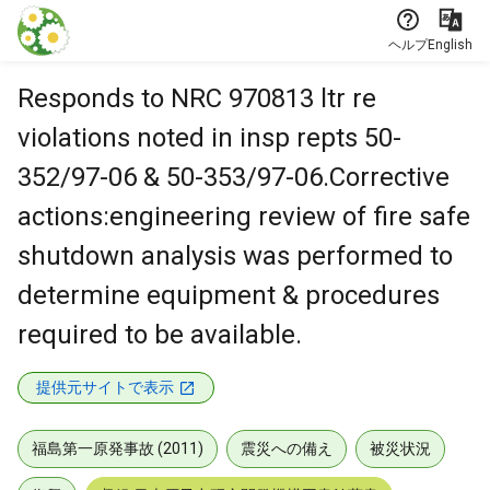
本文に飛ぶ
ヘルプ
English
Responds to NRC 970813 ltr re
violations noted in insp repts 50-
352/97-06 & 50-353/97-06.Corrective
actions:engineering review of fire safe
shutdown analysis was performed to
determine equipment & procedures
required to be available.
提供元サイトで表示
福島第一原発事故 (2011)
震災への備え
被災状況