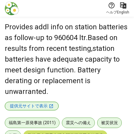
本文に飛ぶ
ヘルプ
English
Provides addl info on station batteries
as follow-up to 960604 ltr.Based on
results from recent testing,station
batteries have adequate capacity to
meet design function. Battery
derating or replacement is
unwarranted.
提供元サイトで表示
福島第一原発事故 (2011)
震災への備え
被災状況