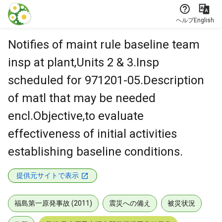
本文に飛ぶ
ヘルプ
English
Notifies of maint rule baseline team
insp at plant,Units 2 & 3.Insp
scheduled for 971201-05.Description
of matl that may be needed
encl.Objective,to evaluate
effectiveness of initial activities
establishing baseline conditions.
提供元サイトで表示
福島第一原発事故 (2011)
震災への備え
被災状況